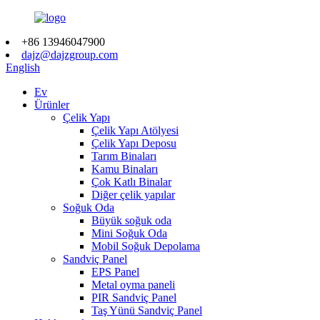
+86 13946047900
dajz@dajzgroup.com
English
Ev
Ürünler
Çelik Yapı
Çelik Yapı Atölyesi
Çelik Yapı Deposu
Tarım Binaları
Kamu Binaları
Çok Katlı Binalar
Diğer çelik yapılar
Soğuk Oda
Büyük soğuk oda
Mini Soğuk Oda
Mobil Soğuk Depolama
Sandviç Panel
EPS Panel
Metal oyma paneli
PIR Sandviç Panel
Taş Yünü Sandviç Panel