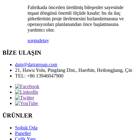
Fabrikada önceden üretilmiş bileşenler sayesinde
inşaat döngüsü önemli ölçüde kısalır; bu da ilaç
şirketlerinin proje ilerlemesini hızlandırmasına ve
operasyonları planlanandan önce başlatmasına
yardımcı olur.
sorgu
detay
BİZE ULAŞIN
dajz@dajzgroup.com
21, Hawu Yolu, Pingfang Dist., Haerbin, Heilongjiang, Çin
TEL: +86 13946047900
ÜRÜNLER
Soğuk Oda
Paneller
Çelik Yapı