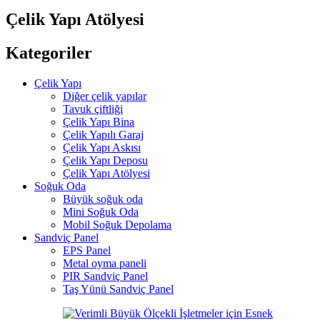
Çelik Yapı Atölyesi
Kategoriler
Çelik Yapı
Diğer çelik yapılar
Tavuk çiftliği
Çelik Yapı Bina
Çelik Yapılı Garaj
Çelik Yapı Askısı
Çelik Yapı Deposu
Çelik Yapı Atölyesi
Soğuk Oda
Büyük soğuk oda
Mini Soğuk Oda
Mobil Soğuk Depolama
Sandviç Panel
EPS Panel
Metal oyma paneli
PIR Sandviç Panel
Taş Yünü Sandviç Panel