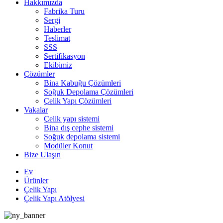
Hakkımızda
Fabrika Turu
Sergi
Haberler
Teslimat
SSS
Sertifikasyon
Ekibimiz
Çözümler
Bina Kabuğu Çözümleri
Soğuk Depolama Çözümleri
Çelik Yapı Çözümleri
Vakalar
Çelik yapı sistemi
Bina dış cephe sistemi
Soğuk depolama sistemi
Modüler Konut
Bize Ulaşın
Ev
Ürünler
Çelik Yapı
Çelik Yapı Atölyesi