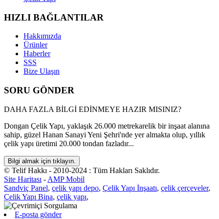
HIZLI BAĞLANTILAR
Hakkımızda
Ürünler
Haberler
SSS
Bize Ulaşın
SORU GÖNDER
DAHA FAZLA BİLGİ EDİNMEYE HAZIR MISINIZ?
Dongan Çelik Yapı, yaklaşık 26.000 metrekarelik bir inşaat alanına
sahip, güzel Hanan Sanayi Yeni Şehri'nde yer almakta olup, yıllık
çelik yapı üretimi 20.000 tondan fazladır...
Bilgi almak için tıklayın.
© Telif Hakkı - 2010-2024 : Tüm Hakları Saklıdır.
Site Haritası
-
AMP Mobil
Sandviç Panel
,
çelik yapı depo
,
Çelik Yapı İnşaatı
,
çelik çerçeveler
,
Çelik Yapı Bina
,
çelik yapı
,
E-posta gönder