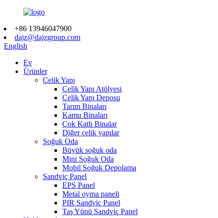
+86 13946047900
dajz@dajzgroup.com
English
Ev
Ürünler
Çelik Yapı
Çelik Yapı Atölyesi
Çelik Yapı Deposu
Tarım Binaları
Kamu Binaları
Çok Katlı Binalar
Diğer çelik yapılar
Soğuk Oda
Büyük soğuk oda
Mini Soğuk Oda
Mobil Soğuk Depolama
Sandviç Panel
EPS Panel
Metal oyma paneli
PIR Sandviç Panel
Taş Yünü Sandviç Panel