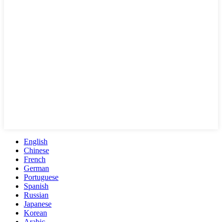
English
Chinese
French
German
Portuguese
Spanish
Russian
Japanese
Korean
Arabic