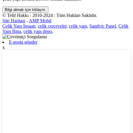
Bilgi almak için tıklayın.
© Telif Hakkı - 2010-2024 : Tüm Hakları Saklıdır.
Site Haritası
-
AMP Mobil
Çelik Yapı İnşaatı
,
çelik çerçeveler
,
çelik yapı
,
Sandviç Panel
,
Çelik
Yapı Bina
,
çelik yapı depo
,
E-posta gönder
x