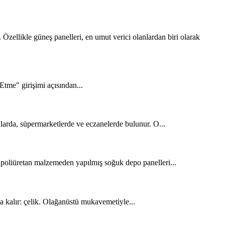
zellikle güneş panelleri, en umut verici olanlardan biri olarak
tme" girişimi açısından...
larda, süpermarketlerde ve eczanelerde bulunur. O...
n poliüretan malzemeden yapılmış soğuk depo panelleri...
ta kalır: çelik. Olağanüstü mukavemetiyle...