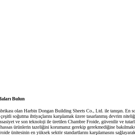
daları Bulun
fabrikası olan Harbin Dongan Building Sheets Co., Ltd. ile tanışın. En 
 çeşitli soğutma ihtiyaçlarını karşılamak üzere tasarlanmış devrim nit
sasiyet ve son teknoloji ile üretilen Chambre Froide, güvenilir ve tutar
ya hassas ürünlerin tazeliğini korumanız gerekip gerekmediğine bakılma
de ünitesinin en yüksek sektör standartlarını karşılamasını sağlayarak 