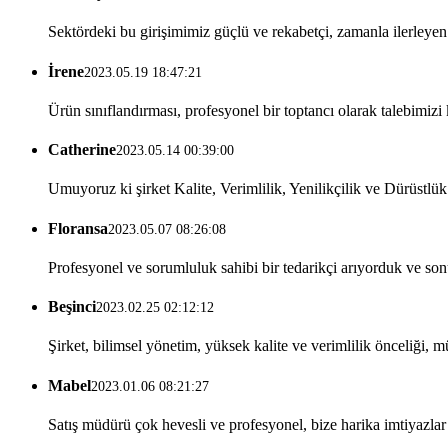
Sektördeki bu girişimimiz güçlü ve rekabetçi, zamanla ilerleyen
İrene
2023.05.19 18:47:21
Ürün sınıflandırması, profesyonel bir toptancı olarak talebimizi 
Catherine
2023.05.14 00:39:00
Umuyoruz ki şirket Kalite, Verimlilik, Yenilikçilik ve Dürüstlük 
Floransa
2023.05.07 08:26:08
Profesyonel ve sorumluluk sahibi bir tedarikçi arıyorduk ve so
Beşinci
2023.02.25 02:12:12
Şirket, bilimsel yönetim, yüksek kalite ve verimlilik önceliği, m
Mabel
2023.01.06 08:21:27
Satış müdürü çok hevesli ve profesyonel, bize harika imtiyazlar 