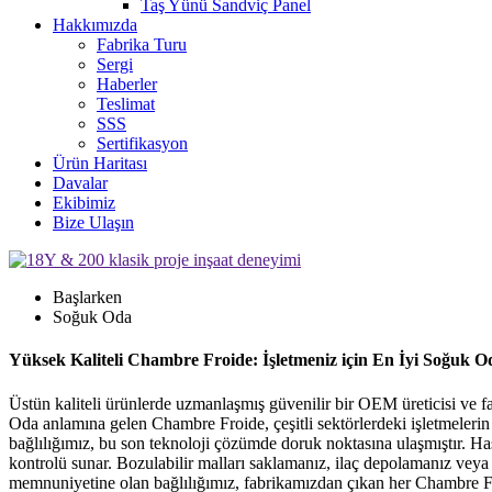
Taş Yünü Sandviç Panel
Hakkımızda
Fabrika Turu
Sergi
Haberler
Teslimat
SSS
Sertifikasyon
Ürün Haritası
Davalar
Ekibimiz
Bize Ulaşın
Başlarken
Soğuk Oda
Yüksek Kaliteli Chambre Froide: İşletmeniz için En İyi Soğuk O
Üstün kaliteli ürünlerde uzmanlaşmış güvenilir bir OEM üreticisi ve 
Oda anlamına gelen Chambre Froide, çeşitli sektörlerdeki işletmelerin
bağlılığımız, bu son teknoloji çözümde doruk noktasına ulaşmıştır. Has
kontrolü sunar. Bozulabilir malları saklamanız, ilaç depolamanız ve
memnuniyetine olan bağlılığımız, fabrikamızdan çıkan her Chambre Froi