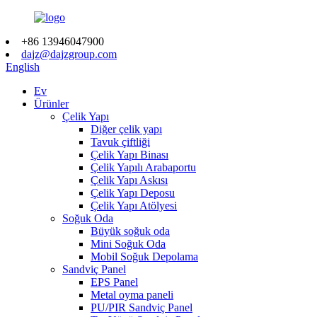
+86 13946047900
dajz@dajzgroup.com
English
Ev
Ürünler
Çelik Yapı
Diğer çelik yapı
Tavuk çiftliği
Çelik Yapı Binası
Çelik Yapılı Arabaportu
Çelik Yapı Askısı
Çelik Yapı Deposu
Çelik Yapı Atölyesi
Soğuk Oda
Büyük soğuk oda
Mini Soğuk Oda
Mobil Soğuk Depolama
Sandviç Panel
EPS Panel
Metal oyma paneli
PU/PIR Sandviç Panel