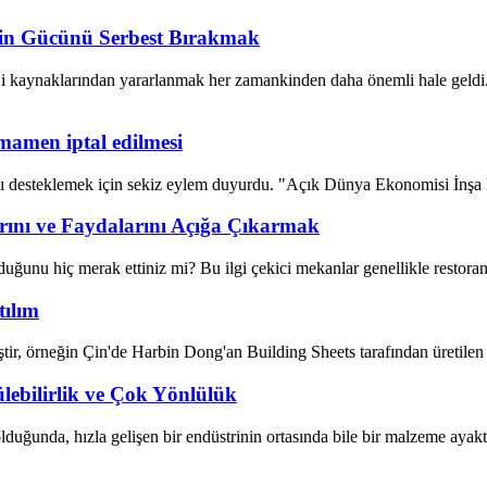
inin Gücünü Serbest Bırakmak
i kaynaklarından yararlanmak her zamankinden daha önemli hale geldi. Ö
mamen iptal edilmesi
nı desteklemek için sekiz eylem duyurdu. "Açık Dünya Ekonomisi İnşa E
rını ve Faydalarını Açığa Çıkarmak
uğunu hiç merak ettiniz mi? Bu ilgi çekici mekanlar genellikle restoran
tılım
ştir, örneğin Çin'de Harbin Dong'an Building Sheets tarafından üretile
ülebilirlik ve Çok Yönlülük
 olduğunda, hızla gelişen bir endüstrinin ortasında bile bir malzeme ayak