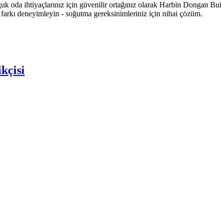
k oda ihtiyaçlarınız için güvenilir ortağınız olarak Harbin Dongan Buil
e farkı deneyimleyin - soğutma gereksinimleriniz için nihai çözüm.
kçisi