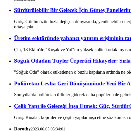
Sürdürülebilir Bir Gelecek İçin Güneş Paneller
Giriş: Günümüzün hızla değişen dünyasında, yenilenebilir enerj
ortaya çıktı...
Üretim sektöründe yabancı yatırım erişiminin ta
Çin, 18 Ekim'de "Kuşak ve Yol"un yüksek kaliteli ortak inşası
Soğuk Odadan Tüyler Ürpertici Hikayeler: Sırla
"Soğuk Oda" olarak etiketlenen o buzlu kapıların ardında ne old
Poliüretan Levha Geri Dönüşümünde Yeni Bir A
Son yıllarda poliüretan ürünler giderek daha popüler hale gelmi
Çelik Yapı ile Geleceği İnşa Etmek: Güç, Sürdür
Giriş: Binalar, köprüler ve çeşitli yapılar inşa etme söz konusu
Dorothy
2023.06.05 05:34:01