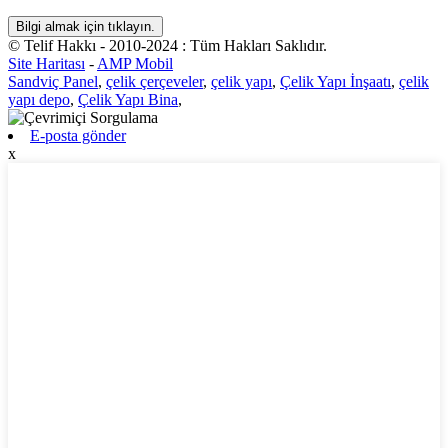
Bilgi almak için tıklayın.
© Telif Hakkı - 2010-2024 : Tüm Hakları Saklıdır.
Site Haritası
-
AMP Mobil
Sandviç Panel
,
çelik çerçeveler
,
çelik yapı
,
Çelik Yapı İnşaatı
,
çelik
yapı depo
,
Çelik Yapı Bina
,
E-posta gönder
x