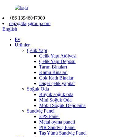
+86 13946047900
dajz@dajzgroup.com
English
Ev
Ürünler
Çelik Yapı
Çelik Yapı Atölyesi
Çelik Yapı Deposu
Tarım Binaları
Kamu Binaları
Çok Katlı Binalar
Diğer çelik yapılar
Soğuk Oda
Büyük soğuk oda
Mini Soğuk Oda
Mobil Soğuk Depolama
Sandviç Panel
EPS Panel
Metal oyma paneli
PIR Sandviç Panel
Taş Yünü Sandviç Panel